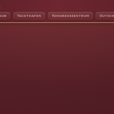
e
aub
Yachthafen
Kongresszentrum
Gutsch