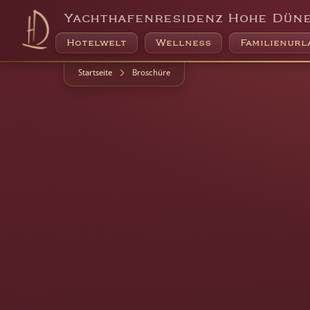
Broschüre
Broschüre nicht verfügbar
Yachthafenresidenz Hohe Dün
Die gewünschte Broschüre konnte leider nicht gefunden werden.
Hotelwelt
Wellness
Familienurl
Startseite
Broschüre