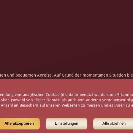
hmen und bequemen Anreise. Auf Grund der momentanen Situation biet
erwendung von analytischen Cookies (die dafür benutzt werden, um Erkennt
ookies (sowohl von dieser Domain als auch von anderen vertrauenswürdigen
Öffnungszeiten
Presse
e Anzahl an Besuchern auf unseren Webseiten zu messen und es Ihnen zu er
Wetter
Partner
Virtueller Rundgang
Karriere
Alle akzeptieren
Einstellungen
Alle ablehnen
Gäste-Bildergalerie
Sitemap