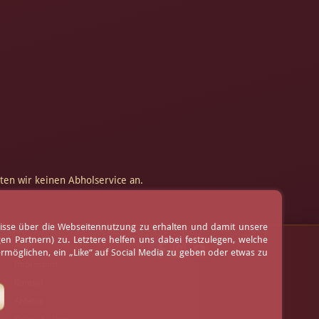
en wir keinen Abholservice an.
nisse über die Webseitennutzung zu erhalten und damit unsere
 Partnern) zu. Letztere helfen uns dabei festzulegen, welche
AGB
möglichen, ein „Like“ auf Social Media zu geben oder etwas zu
Impressum
Kontakt
Anfahrt