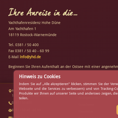
Ihre Anreise in die...
Yachthafenresidenz Hohe Düne
Am Yachthafen 1
18119 Rostock-Warnemünde
Tel. 0381 / 50 400
Fax 0381 / 50 40 - 60 99
E-Mail
info@yhd.de
Beginnen Sie Ihren Aufenthalt an der Ostsee mit einer angene
Hinweis zu Cookies
Indem Sie auf „Alle akzeptieren” klicken, stimmen Sie der V
Webseite und die Services zu verbessern) und von Tracking-C
Am Yachthafen 1
Tischreservierung
Produkte wir Ihnen auf unserer Seite und anderswo zeigen, di
18119 Rostock-Warnemünde
Arrangements
teilen.
0381 / 50 400
Gutscheine
0381 / 50 40 - 60 99
Newsletter
info@yhd.de