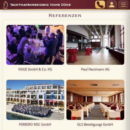
Yachthafenresidenz Hohe Düne
Referenzen
NAUE GmbH & Co. KG
Paul Hartmann AG
FERRERO MSC GmbH
GLS Beteiligungs GmbH