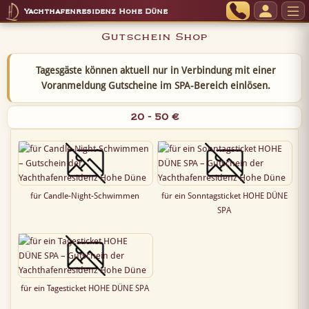
Yachthafenresidenz Hohe Düne
Gutschein Shop
Tagesgäste können aktuell nur in Verbindung mit einer
Voranmeldung Gutscheine im SPA-Bereich einlösen.
20 - 50 €
für Candle-Night-Schwimmen
für ein Sonntagsticket HOHE DÜNE
SPA
für ein Tagesticket HOHE DÜNE SPA