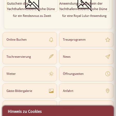
für ein Rendezvous zu Zweit
für eine Royal Lulur-Anwendung
Online Buchen
Treueprogramm
Tischreservierung
News
Wetter
Öffnungszeiten
Gäste-Bildergalerie
Anfahrt
Lokal
Karriere
Hinweis zu Cookies