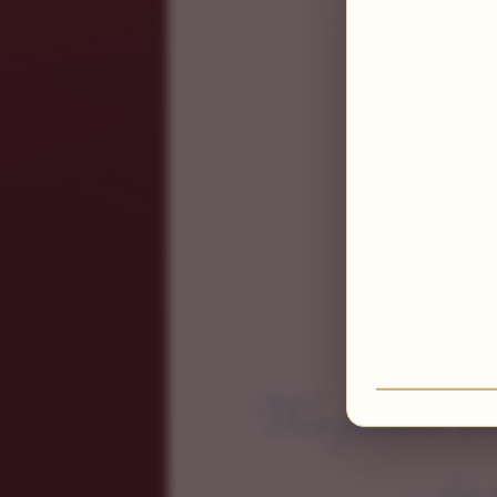
Wir freuen un
...i