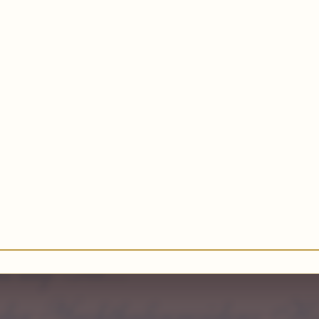
s auf Sie...
n der Yachthafenresidenz H