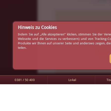
Ih
Hinweis zu Cookies
Indem Sie auf „Alle akzeptieren” klicken, stimmen Sie der V
Webseite und die Services zu verbessern) und von Tracking-C
Produkte wir Ihnen auf unserer Seite und anderswo zeigen, di
⤷ 
teilen.
0381 / 50 400
Lokal
Ti
Am Yachthafen 1
Tischreservierung
18119 Rostock-Warnemünde
Arrangements
0381 / 50 400
Gutscheine