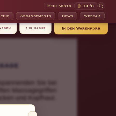
Mein Konto
19 °C
eine
Arrangements
News
Webcam
assen
zur Kasse
In den Warenkorb
ssage
ntspannenden Sie bei
ften Massagegriffen
cken und Kopfhaut.