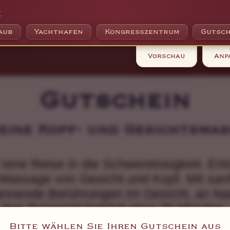
e
aub
Yachthafen
Kongresszentrum
Gutsch
Vorschau
Anp
Gutschein
eine Kopf- und Gesichtsma
 eine Reise in die Schwerelosigkeit. E
assage von Gesicht und Kopf. Mit san
pannende Berührungen im Gesicht, an Na
Ihre Reisezeit beträgt etwa 25 Minuten.
Bitte wählen Sie Ihren Gutschein aus