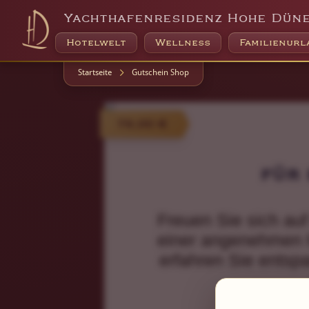
Yachthafenresidenz Hohe Dün
Hotelwelt
Wellness
Familienurl
Startseite
Gutschein Shop
79,00 €
für 
Freuen Sie sich auf
einer angenehmen M
erfahren Sie ents