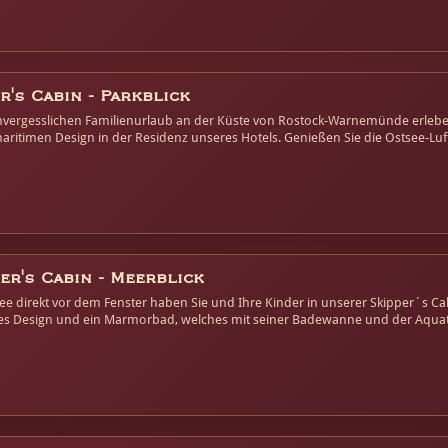
r's Cabin - Parkblick
vergesslichen Familienurlaub an der Küste von Rostock-Warnemünde erleben Si
ritimen Design in der Residenz unseres Hotels. Genießen Sie die Ostsee-Luft
Parkanlage des Hotels ihre Kinder werden das große Spielschiff lieben.
er's Cabin - Meerblick
ee direkt vor dem Fenster haben Sie und Ihre Kinder in unserer Skipper´s C
es Design und ein Marmorbad, welches mit seiner Badewanne und der Aquat
ck vom Balkon rundet den Familienurlaub an der Küste von Rostock-Warnem