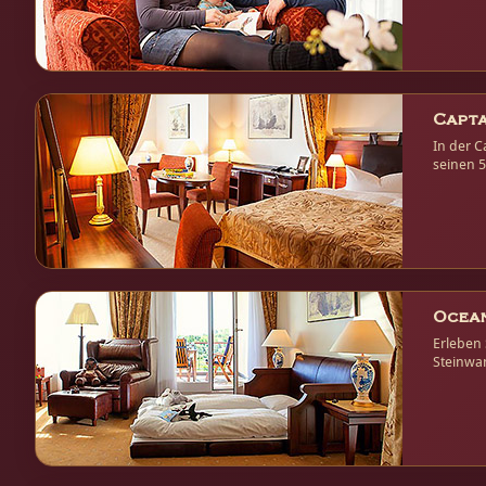
In der C
seinen 5
Terrasse
Ocean
Erleben
Steinwan
können S