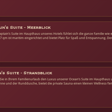
Captain's Suite - Meerblick
aptain’s Suite im Haupthaus unseres Hotels fühlet sich die ganze Familie wie 
7 qm ist maritim eingerichtet und bietet Platz für Spaß und Entspannung. D
 wird Sie und Ihre Kinder begeistern.
's Suite - Strandblick
 Sie in Ihrem Familienurlaub den Luxus unserer Ocean’s Suite im Haupthau
ne und der Runddusche, bietet die private Sauna einen kleinen Wellness-Tem
ie und Ihre Kinder die Ostsee-Luft genießen.