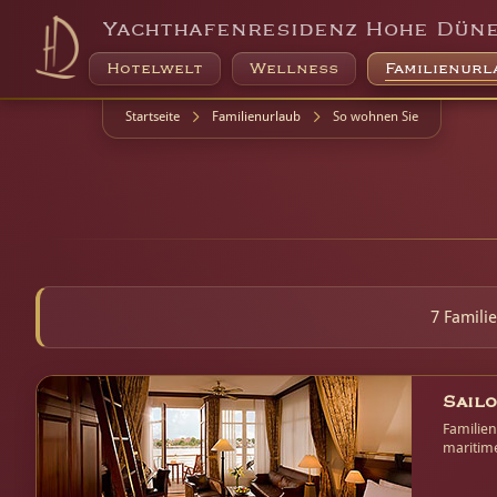
Yachthafenresidenz Hohe Dün
Hotelwelt
Wellness
Familienurl
Startseite
Familienurlaub
So wohnen Sie
7 Famili
Sailo
Familien
maritime
den Neu