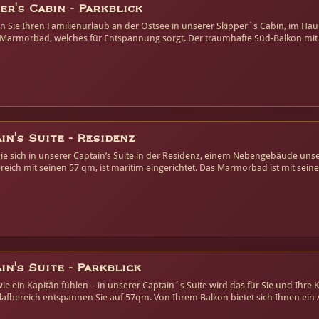
er's Cabin - Parkblick
 Sie Ihren Familienurlaub an der Ostsee in unserer Skipper´s Cabin, im Hau
Marmorbad, welches für Entspannung sorgt. Der traumhafte Süd-Balkon mit B
e von Rostock ab.
in's Suite - Residenz
ie sich in unserer Captain’s Suite in der Residenz, einem Nebengebäude unse
reich mit seinen 57 qm, ist maritim eingerichtet. Das Marmorbad ist mit se
 Sie den Blick über die Parkanlage des Hotels während Ihnen die Ostsee-Luf
in's Suite - Parkblick
ie ein Kapitän fühlen – in unserer Captain´s Suite wird das für Sie und Ihr
afbereich entspannen Sie auf 57qm. Von Ihrem Balkon bietet sich Ihnen ein 
das große Piratenschiff bewundern.