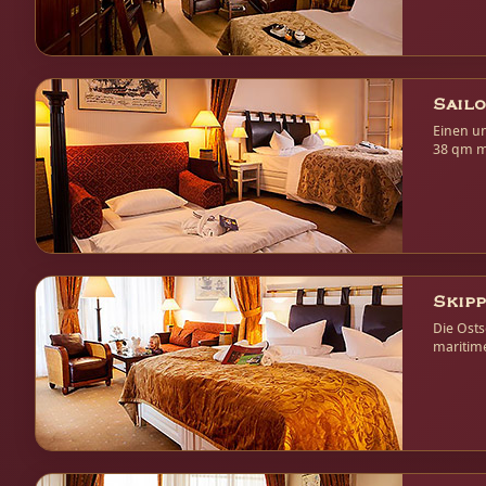
Sailo
Einen un
38 qm ma
auf die 
Skipp
Die Osts
maritim
Meerbli