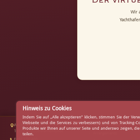
Der virtu
Wir 
Yachthafe
Hinweis zu Cookies
Indem Sie auf „Alle akzeptieren” klicken, stimmen Sie der V
Webseite und die Services zu verbessern) und von Tracking-C
Am Yachthafen 1
Tischreservierung
Produkte wir Ihnen auf unserer Seite und anderswo zeigen, di
18119 Rostock-Warnemünde
Arrangements
teilen.
0381 / 50 400