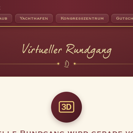
e
aub
Yachthafen
Kongresszentrum
Gutsch
Virtueller Rundgang