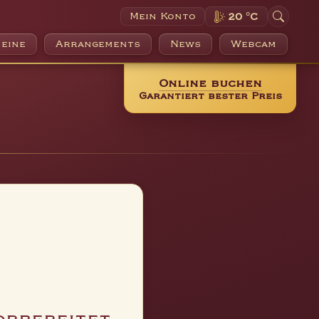
Mein Konto
20 °C
eine
Arrangements
News
Webcam
Online buchen
Garantiert bester Preis