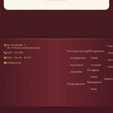
Am Yachthafen 1
Pres
18119 Rostock-Warnemünde
Tischreservierung
Öffnungszeiten
0381 / 50 400
Part
0381 / 50 40 - 60 99
Arrangements
Wetter
Karr
info@yhd.de
Gutscheine
Virtueller
Site
Rundgang
Newsletter
Gäste-
Datensc
Bildergalerie
Treueprogramm
News