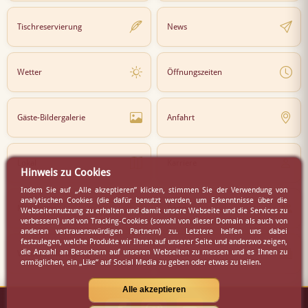
Tischreservierung
News
Wetter
Öffnungszeiten
Gäste-Bildergalerie
Anfahrt
Lokal
Karriere
Hinweis zu Cookies
Indem Sie auf „Alle akzeptieren” klicken, stimmen Sie der Verwendung von
analytischen Cookies (die dafür benutzt werden, um Erkenntnisse über die
Newsletter
Partner
Webseitennutzung zu erhalten und damit unsere Webseite und die Services zu
verbessern) und von Tracking-Cookies (sowohl von dieser Domain als auch von
anderen vertrauenswürdigen Partnern) zu. Letztere helfen uns dabei
festzulegen, welche Produkte wir Ihnen auf unserer Seite und anderswo zeigen,
die Anzahl an Besuchern auf unseren Webseiten zu messen und es Ihnen zu
Virtueller Rundgang
Presse
ermöglichen, ein „Like“ auf Social Media zu geben oder etwas zu teilen.
Alle akzeptieren