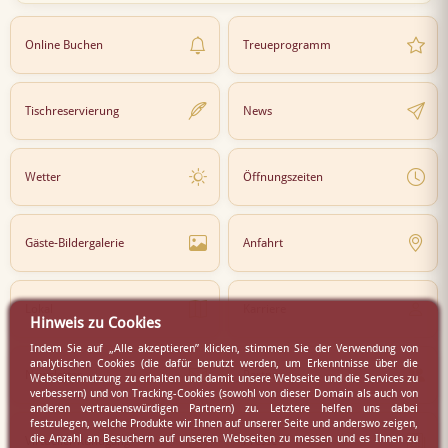
Online Buchen
Treueprogramm
Tischreservierung
News
Wetter
Öffnungszeiten
Gäste-Bildergalerie
Anfahrt
Lokal
Karriere
Hinweis zu Cookies
Indem Sie auf „Alle akzeptieren” klicken, stimmen Sie der Verwendung von
analytischen Cookies (die dafür benutzt werden, um Erkenntnisse über die
Newsletter
Partner
Webseitennutzung zu erhalten und damit unsere Webseite und die Services zu
verbessern) und von Tracking-Cookies (sowohl von dieser Domain als auch von
anderen vertrauenswürdigen Partnern) zu. Letztere helfen uns dabei
festzulegen, welche Produkte wir Ihnen auf unserer Seite und anderswo zeigen,
die Anzahl an Besuchern auf unseren Webseiten zu messen und es Ihnen zu
Virtueller Rundgang
Presse