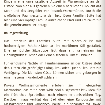
Kindern eine unvergessliche Auszeit in Warnemünde an der
Ostsee. Von hier aus genießen Sie einen herrlichen Blick auf das
Meer und das Seegebiet vor Rostock-Warnemünde. Durch die
großzügige Raumgestaltung der luxuriösen Familien-Suite hat
hier eine vierköpfige Familie ausreichend Platz und Freiraum für
die gemeinsamen Ferientage.
Raumgestaltung
Das Interieur der Captain’s Suite mit Meerblick ist mit
hochwertigem Echtholz-Mobiliar im maritimen Stil gestaltet.
Eine gemütliche Sitzgruppe lädt dazu ein, gemeinsam im
Lieblingsbuch zu lesen oder einen schönen Film zu schauen.
Für erholsame Nächte im Familienzimmer an der Ostsee steht
den Eltern ein großzügiges King-Size- oder Queen-Size-Bett zur
Verfügung. Die kleinsten Gäste können sicher und geborgen in
einem eigenen Kinderbett schlafen.
Private Wellnessmomente erleben Sie im eleganten
Marmorbad, das mit einem Whirlpool ausgestattet ist – ideal für
ein fröhliches Sprudelbad nach einem erlebnisreichen Tag.
Darüber hinaus verfügt das Bad über eine Runddusche mit
Massagedüsen und Raindance-Brause, ein separates WC sowie