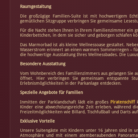
Raumgestaltung
Die großzügige Familien-Suite ist mit hochwertigem Echth
gemütlichen Sitzgruppe verbringen Sie gemeinsame Lesest
Für die Nacht stehen Ihnen in Ihrem Familienzimmer ein g
Kinderbettchen, in dem sie sicher und geborgen schlafen k
Das Marmorbad ist als kleine Wellnessoase gestaltet. Neb
Wasserstrom erinnert an einen warmen Sommerregen – für
die hochwertige Ausstattung Ihres Wellnessbades. Die Luxus
Besondere Ausstattung
Vom Wohnbereich des Familienzimmers aus gelangen Sie auf 
öffnet. Hier verbringen Sie gemeinsam entspannte Stu
Erlebnismöglichkeiten in der Parkanlage entdecken.
Spezielle Angebote für Familien
Inmitten der Parklandschaft lädt ein großes
Piratenschiff
k
Kinder eine abwechslungsreiche Zeit erleben, während di
Freizeitmöglichkeiten wie Billard, Tischfußball und Darts au
Exklusive Vorteile
Unsere Suitengäste mit Kindern unter 16 Jahren sind in u
Atmosphäre und mit einem atemberaubenden Panoramabli