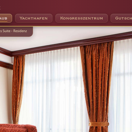
e
aub
Yachthafen
Kongresszentrum
Gutsch
s Suite - Residenz