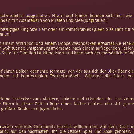
olzmobiliar ausgestattet. Eltern und Kinder können sich hier wie 
unden mit Abenteuern von Piraten und Meerjungfrauen.
roßzügiges King-Size-Bett oder ein komfortables Queen-Size-Bett zur
önnen.
en einem Whirlpool und einem Doppelwaschbecken erwartet Sie eine 
 wohltuende Entspannungsmomente nach einem aufregenden Ferienta
-Suite für Familien ist klimatisiert und kann nach den persönlichen 
Ihren Balkon oder Ihre Terrasse, von der aus sich der Blick über di
nden auf komfortablen Teakholzmöbeln. Während die Eltern ents
leine Entdecker zum Klettern, Spielen und Erkunden ein. Das Anima
e Eltern in dieser Zeit in Ruhe einen Kaffee trinken oder sich ge
f größere Kinder und Jugendliche.
nserem Admirals Club family herzlich willkommen. Auf dem Dach unse
ck auf den Yachthafen und die Ostsee Spiel und Spaß geboten. D