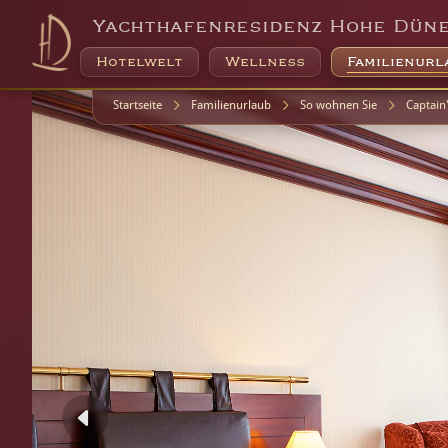
Yachthafenresidenz Hohe Dün
Hotelwelt
Wellness
Familienurl
Startseite
Familienurlaub
So wohnen Sie
Captain'