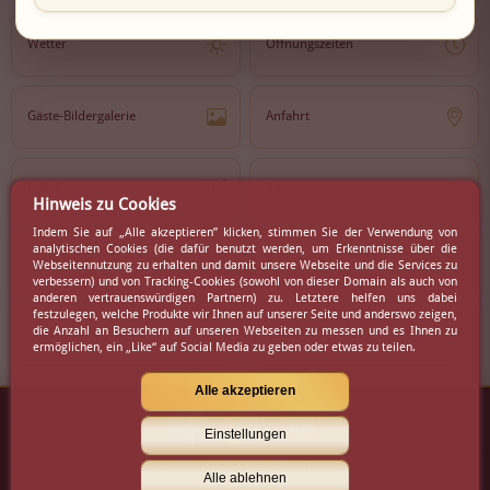
Wetter
Öffnungszeiten
Gäste-Bildergalerie
Anfahrt
Lokal
Karriere
Hinweis zu Cookies
Indem Sie auf „Alle akzeptieren” klicken, stimmen Sie der Verwendung von
analytischen Cookies (die dafür benutzt werden, um Erkenntnisse über die
Newsletter
Partner
Webseitennutzung zu erhalten und damit unsere Webseite und die Services zu
verbessern) und von Tracking-Cookies (sowohl von dieser Domain als auch von
anderen vertrauenswürdigen Partnern) zu. Letztere helfen uns dabei
festzulegen, welche Produkte wir Ihnen auf unserer Seite und anderswo zeigen,
die Anzahl an Besuchern auf unseren Webseiten zu messen und es Ihnen zu
Virtueller Rundgang
Presse
ermöglichen, ein „Like“ auf Social Media zu geben oder etwas zu teilen.
Alle akzeptieren
Einstellungen
Kontakt
|
Impressum
|
AGB
Alle ablehnen