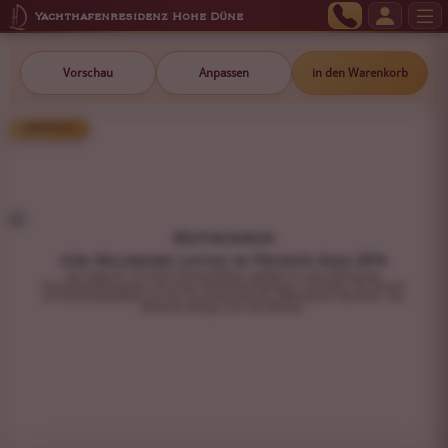
Yachthafenresidenz Hohe Düne
Vorschau
Anpassen
in den Warenkorb
299,00 €
Gutschein
für Goldener Lotus im Private Asia SPA
Sie beginnen mit einem Kräuterfußbad, gefolgt von einer Abhyanga-
Ganzkörperölmassage und einem Shirodhara-Stirnguss. Genießen Sie danach
ein Kräuterdampfbad und eine Tee-Zeremonie für vollkommene Harmonie. Ihre
Reisezeit beträgt rund 135 Minuten.