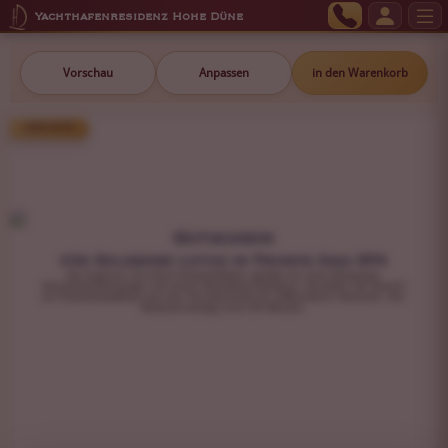
Yachthafenresidenz Hohe Düne
Vorschau
Anpassen
in den Warenkorb
299,00 €
Gutschein
für Goldener Lotus im Private Asia SPA
Sie beginnen mit einem Kräuterfußbad, gefolgt von einer Abhyanga-
Ganzkörperölmassage und einem Shirodhara-Stirnguss. Genießen Sie danach
ein Kräuterdampfbad und eine Tee-Zeremonie für vollkommene Harmonie. Ihre
Reisezeit beträgt rund 135 Minuten.