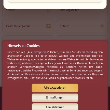
Wetter
Öffnungszeiten
Gäste-Bildergalerie
Anfahrt
Lokal
Karriere
Hinweis zu Cookies
Indem Sie auf „Alle akzeptieren” klicken, stimmen Sie der Verwendung von
analytischen Cookies (die dafür benutzt werden, um Erkenntnisse über die
Newsletter
Partner
Webseitennutzung zu erhalten und damit unsere Webseite und die Services zu
verbessern) und von Tracking-Cookies (sowohl von dieser Domain als auch von
anderen vertrauenswürdigen Partnern) zu. Letztere helfen uns dabei
festzulegen, welche Produkte wir Ihnen auf unserer Seite und anderswo zeigen,
die Anzahl an Besuchern auf unseren Webseiten zu messen und es Ihnen zu
Virtueller Rundgang
Presse
ermöglichen, ein „Like“ auf Social Media zu geben oder etwas zu teilen.
Alle akzeptieren
Einstellungen
Kontakt
|
Impressum
|
AGB
Alle ablehnen