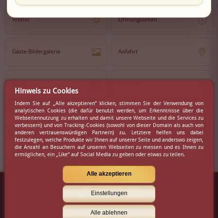
Wetter
Öffnungszeiten
Gäste-Bildergalerie
Anfahrt
Lokal
Karriere
Hinweis zu Cookies
Indem Sie auf „Alle akzeptieren” klicken, stimmen Sie der Verwendung von
analytischen Cookies (die dafür benutzt werden, um Erkenntnisse über die
Newsletter
Partner
Webseitennutzung zu erhalten und damit unsere Webseite und die Services zu
verbessern) und von Tracking-Cookies (sowohl von dieser Domain als auch von
anderen vertrauenswürdigen Partnern) zu. Letztere helfen uns dabei
festzulegen, welche Produkte wir Ihnen auf unserer Seite und anderswo zeigen,
die Anzahl an Besuchern auf unseren Webseiten zu messen und es Ihnen zu
Virtueller Rundgang
Presse
ermöglichen, ein „Like“ auf Social Media zu geben oder etwas zu teilen.
Alle akzeptieren
Einstellungen
Kontakt
|
Impressum
|
AGB
Alle ablehnen