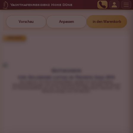
Yachthafenresidenz Hohe Düne
Vorschau
Anpassen
in den Warenkorb
299,00 €
Gutschein
für Goldener Lotus im Private Asia SPA
Sie beginnen mit einem Kräuterfußbad, gefolgt von einer Abhyanga-
Ganzkörperölmassage und einem Shirodhara-Stirnguss. Genießen Sie danach
ein Kräuterdampfbad und eine Tee-Zeremonie für vollkommene Harmonie. Ihre
Reisezeit beträgt rund 135 Minuten.