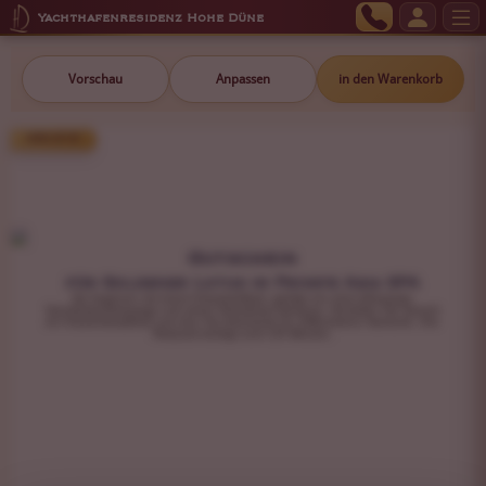
Yachthafenresidenz Hohe Düne
Vorschau
Anpassen
in den Warenkorb
299,00 €
Gutschein
für Goldener Lotus im Private Asia SPA
Sie beginnen mit einem Kräuterfußbad, gefolgt von einer Abhyanga-
Ganzkörperölmassage und einem Shirodhara-Stirnguss. Genießen Sie danach
ein Kräuterdampfbad und eine Tee-Zeremonie für vollkommene Harmonie. Ihre
Reisezeit beträgt rund 135 Minuten.