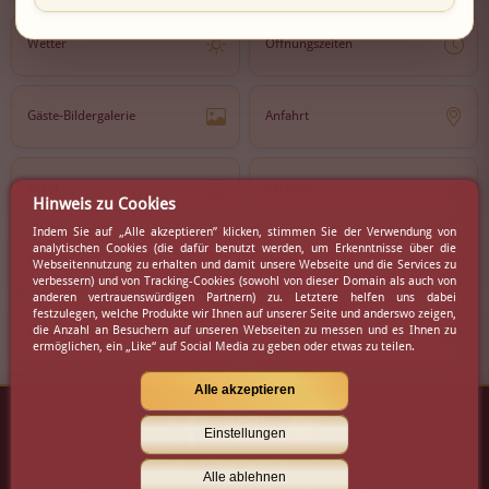
Wetter
Öffnungszeiten
Gäste-Bildergalerie
Anfahrt
Lokal
Karriere
Hinweis zu Cookies
Indem Sie auf „Alle akzeptieren” klicken, stimmen Sie der Verwendung von
analytischen Cookies (die dafür benutzt werden, um Erkenntnisse über die
Newsletter
Partner
Webseitennutzung zu erhalten und damit unsere Webseite und die Services zu
verbessern) und von Tracking-Cookies (sowohl von dieser Domain als auch von
anderen vertrauenswürdigen Partnern) zu. Letztere helfen uns dabei
festzulegen, welche Produkte wir Ihnen auf unserer Seite und anderswo zeigen,
die Anzahl an Besuchern auf unseren Webseiten zu messen und es Ihnen zu
Virtueller Rundgang
Presse
ermöglichen, ein „Like“ auf Social Media zu geben oder etwas zu teilen.
Alle akzeptieren
Einstellungen
Kontakt
|
Impressum
|
AGB
Alle ablehnen