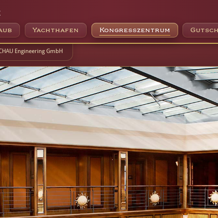
e
aub
Yachthafen
Kongresszentrum
Gutsch
CHAU Engineering GmbH