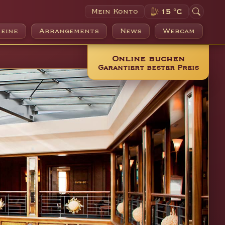
Mein Konto
15 °C
eine
Arrangements
News
Webcam
Online buchen
Garantiert bester Preis