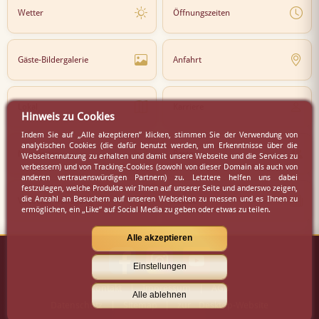
Wetter
Öffnungszeiten
Gäste-Bildergalerie
Anfahrt
Lokal
Karriere
Hinweis zu Cookies
Indem Sie auf „Alle akzeptieren” klicken, stimmen Sie der Verwendung von
analytischen Cookies (die dafür benutzt werden, um Erkenntnisse über die
Newsletter
Partner
Webseitennutzung zu erhalten und damit unsere Webseite und die Services zu
verbessern) und von Tracking-Cookies (sowohl von dieser Domain als auch von
anderen vertrauenswürdigen Partnern) zu. Letztere helfen uns dabei
festzulegen, welche Produkte wir Ihnen auf unserer Seite und anderswo zeigen,
die Anzahl an Besuchern auf unseren Webseiten zu messen und es Ihnen zu
Virtueller Rundgang
Presse
ermöglichen, ein „Like“ auf Social Media zu geben oder etwas zu teilen.
Alle akzeptieren
Einstellungen
Kontakt
|
Impressum
|
AGB
Alle ablehnen
Datenschutz
|
Sitemap
|
zur Desktop-Website