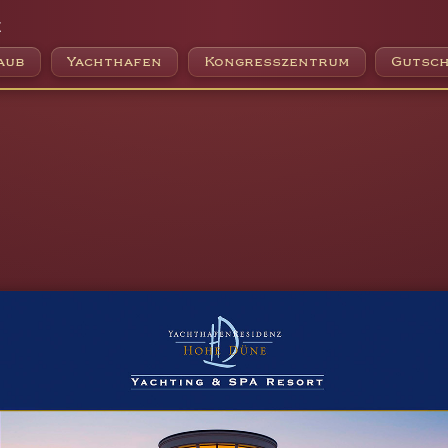
e
aub
Yachthafen
Kongresszentrum
Gutsch