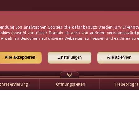
erwendung von analytischen Cookies (die dafür benutzt werden, um Erkennt
ookies (sowohl von dieser Domain als auch von anderen vertrauenswürdigen
e Anzahl an Besuchern auf unseren Webseiten zu messen und es Ihnen zu er
Alle akzeptieren
Einstellungen
Alle ablehnen
Seite 1
schreservierung
Öffnungszeiten
Treueprogr
Öffnungszeiten
Presse
Wetter
Partner
Virtueller Rundgang
Karriere
Gäste-Bildergalerie
Sitemap
News
Datenschutzerklärung