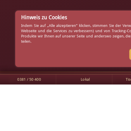
Hinweis zu Cookies
Indem Sie auf „Alle akzeptieren” klicken, stimmen Sie der V
Webseite und die Services zu verbessern) und von Tracking-C
Produkte wir Ihnen auf unserer Seite und anderswo zeigen, di
teilen.
0381 / 50 400
Lokal
Ti
Am Yachthafen 1
Tischreservierung
18119 Rostock-Warnemünde
Arrangements
0381 / 50 400
Gutscheine
0381 / 50 40 - 60 99
Newsletter
info@yhd.de
Treueprogramm