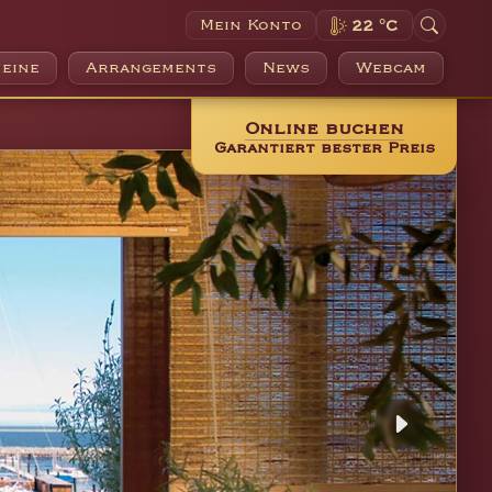
Mein Konto
22 °C
eine
Arrangements
News
Webcam
Online buchen
Garantiert bester Preis