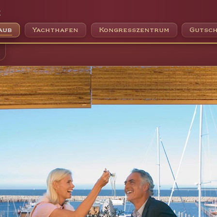
e
aub
Yachthafen
Kongresszentrum
Gutsch