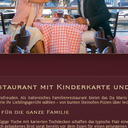
estaurant mit Kinderkarte un
nsfreuden. Als italienisches Familienrestaurant bietet das Da Mari
 ihr Lieblingsgericht wählen – von bunten Steinofen-Pizzen über lecker
für die ganze Familie
ge Tische mit karierten Tischdecken schaffen das typische Flair einer 
 gebackenes Brot sorgt bereits vor dem Essen für einen gelungenen S