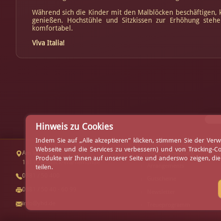
Während sich die Kinder mit den Malblöcken beschäftigen,
genießen. Hochstühle und Sitzkissen zur Erhöhung stehe
komfortabel.
Viva Italia!
Hinweis zu Cookies
Indem Sie auf „Alle akzeptieren” klicken, stimmen Sie der V
Webseite und die Services zu verbessern) und von Tracking-C
Am Yachthafen 1
Tischreservierung
Produkte wir Ihnen auf unserer Seite und anderswo zeigen, di
18119 Rostock-Warnemünde
Arrangements
teilen.
0381 / 50 400
Gutscheine
0381 / 50 40 - 60 99
Newsletter
info@yhd.de
Treueprogramm