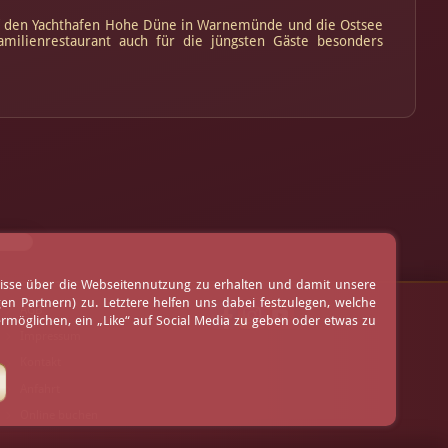
auf den Yachthafen Hohe Düne in Warnemünde und die Ostsee
amilienrestaurant auch für die jüngsten Gäste besonders
nisse über die Webseitennutzung zu erhalten und damit unsere
 Partnern) zu. Letztere helfen uns dabei festzulegen, welche
AGB
möglichen, ein „Like“ auf Social Media zu geben oder etwas zu
Impressum
Kontakt
Anfahrt
Online buchen