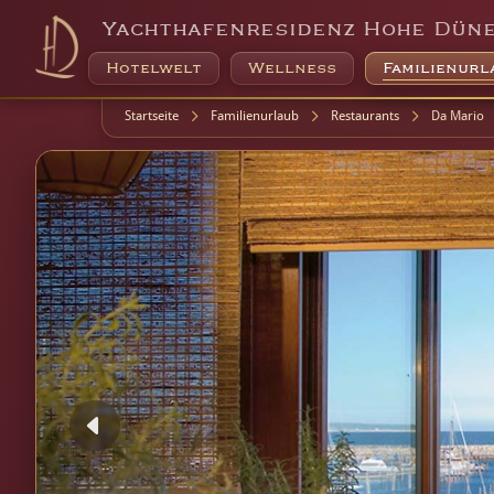
Yachthafenresidenz Hohe Dün
Hotelwelt
Wellness
Familienurl
Startseite
Familienurlaub
Restaurants
Da Mario