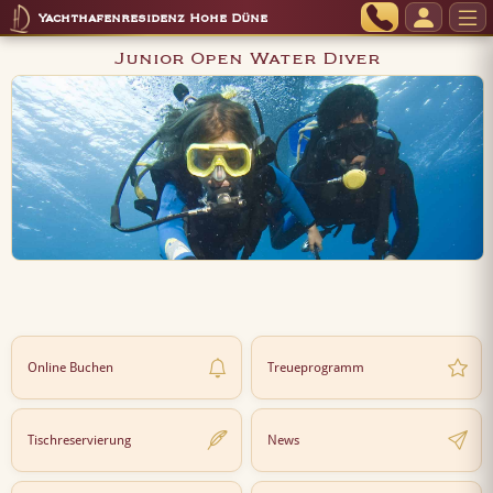
Yachthafenresidenz Hohe Düne
Junior Open Water Diver
Online Buchen
Treueprogramm
Tischreservierung
News