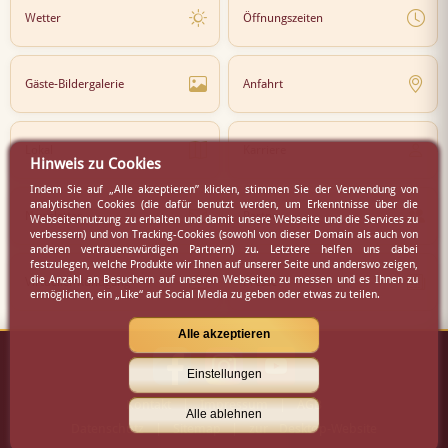
Wetter
Öffnungszeiten
Gäste-Bildergalerie
Anfahrt
Lokal
Karriere
Hinweis zu Cookies
Indem Sie auf „Alle akzeptieren” klicken, stimmen Sie der Verwendung von
analytischen Cookies (die dafür benutzt werden, um Erkenntnisse über die
Newsletter
Partner
Webseitennutzung zu erhalten und damit unsere Webseite und die Services zu
verbessern) und von Tracking-Cookies (sowohl von dieser Domain als auch von
anderen vertrauenswürdigen Partnern) zu. Letztere helfen uns dabei
festzulegen, welche Produkte wir Ihnen auf unserer Seite und anderswo zeigen,
die Anzahl an Besuchern auf unseren Webseiten zu messen und es Ihnen zu
Virtueller Rundgang
Presse
ermöglichen, ein „Like“ auf Social Media zu geben oder etwas zu teilen.
Alle akzeptieren
Einstellungen
Kontakt
|
Impressum
|
AGB
Alle ablehnen
Datenschutz
|
Sitemap
|
zur Desktop-Website