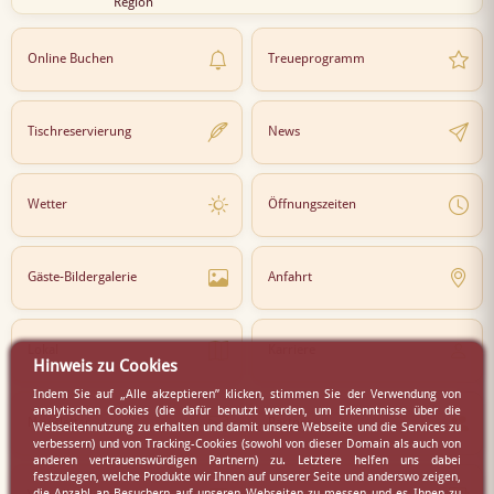
Region
Online Buchen
Treueprogramm
Tischreservierung
News
Wetter
Öffnungszeiten
Gäste-Bildergalerie
Anfahrt
Lokal
Karriere
Hinweis zu Cookies
Indem Sie auf „Alle akzeptieren” klicken, stimmen Sie der Verwendung von
analytischen Cookies (die dafür benutzt werden, um Erkenntnisse über die
Newsletter
Partner
Webseitennutzung zu erhalten und damit unsere Webseite und die Services zu
verbessern) und von Tracking-Cookies (sowohl von dieser Domain als auch von
anderen vertrauenswürdigen Partnern) zu. Letztere helfen uns dabei
festzulegen, welche Produkte wir Ihnen auf unserer Seite und anderswo zeigen,
die Anzahl an Besuchern auf unseren Webseiten zu messen und es Ihnen zu