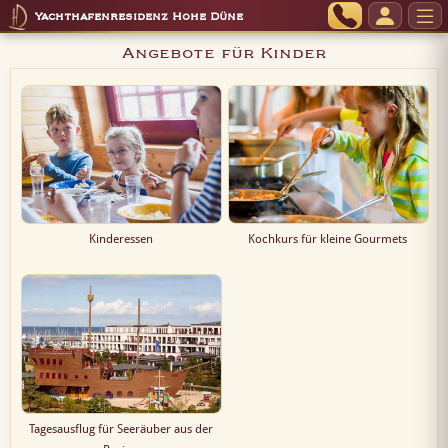
Yachthafenresidenz Hohe Düne
Angebote für Kinder
Kinderessen
Kochkurs für kleine Gourmets
Tagesausflug für Seeräuber aus der