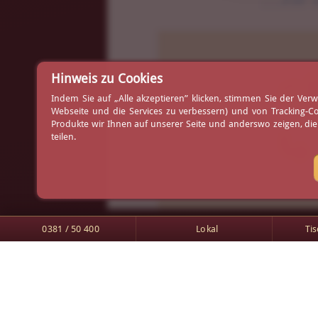
Ih
Hinweis zu Cookies
Indem Sie auf „Alle akzeptieren” klicken, stimmen Sie der V
Webseite und die Services zu verbessern) und von Tracking-C
Produkte wir Ihnen auf unserer Seite und anderswo zeigen, di
⤷ 
teilen.
0381 / 50 400
Lokal
Ti
Am Yachthafen 1
Tischreservierung
18119 Rostock-Warnemünde
Arrangements
0381 / 50 400
Gutscheine