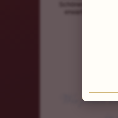
Schönes in den Sho
erwartet Sie der
Wir freuen un
...i