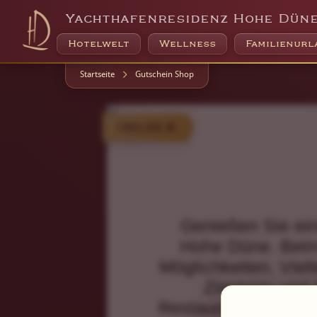
Yachthafenresidenz Hohe Dün
Hotelwelt
Wellness
Familienurl
Startseite
Gutschein Shop
150,00 €
Genießen Sie ein
Hohe Düne. Beim 
Möglichkeiten. Viel
Zimmern und S
Restaurants, Bars 