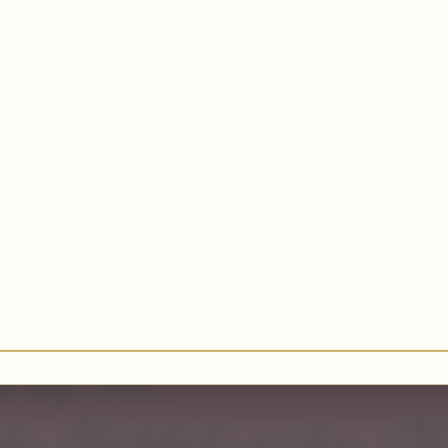
ps. Möchten Sie sich einmal vollkomm
 HOHE DÜNE SPA mit zahlreichen Well
s auf Sie...
n der Yachthafenresidenz H