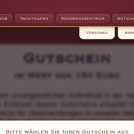
e
aub
Yachthafen
Kongresszentrum
Gutsch
Vorschau
Anp
Gutschein
im Wert von 150 Euro
en unvergesslichen Aufenthalt in der Y
Einlösen dieses Gutscheins erwartet Sie
leicht für Übernachtungen in unseren lieb
uiten oder Sie lassen sich bei Gaumen
und Cafés verwöhnen. Eventuell gönnen 
Bitte wählen Sie Ihren Gutschein aus