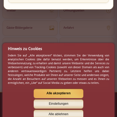
Wetter
Öffnungszeiten
Gäste-Bildergalerie
Anfahrt
Lokal
Karriere
Hinweis zu Cookies
Indem Sie auf „Alle akzeptieren” klicken, stimmen Sie der Verwendung von
analytischen Cookies (die dafür benutzt werden, um Erkenntnisse über die
Newsletter
Partner
Webseitennutzung zu erhalten und damit unsere Webseite und die Services zu
verbessern) und von Tracking-Cookies (sowohl von dieser Domain als auch von
anderen vertrauenswürdigen Partnern) zu. Letztere helfen uns dabei
festzulegen, welche Produkte wir Ihnen auf unserer Seite und anderswo zeigen,
die Anzahl an Besuchern auf unseren Webseiten zu messen und es Ihnen zu
Virtueller Rundgang
Presse
ermöglichen, ein „Like“ auf Social Media zu geben oder etwas zu teilen.
Alle akzeptieren
Einstellungen
Kontakt
|
Impressum
|
AGB
Alle ablehnen