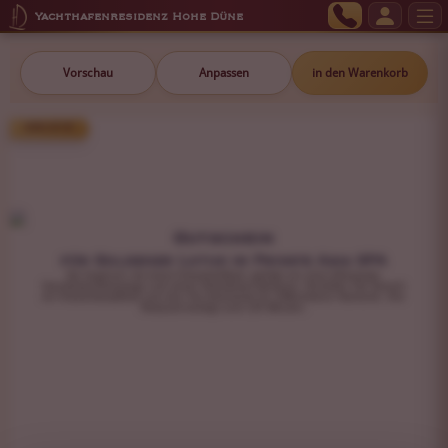
Yachthafenresidenz Hohe Düne
Vorschau
Anpassen
in den Warenkorb
299,00 €
Gutschein
für Goldener Lotus im Private Asia SPA
Sie beginnen mit einem Kräuterfußbad, gefolgt von einer Abhyanga-
Ganzkörperölmassage und einem Shirodhara-Stirnguss. Genießen Sie danach
ein Kräuterdampfbad und eine Tee-Zeremonie für vollkommene Harmonie. Ihre
Reisezeit beträgt rund 135 Minuten.