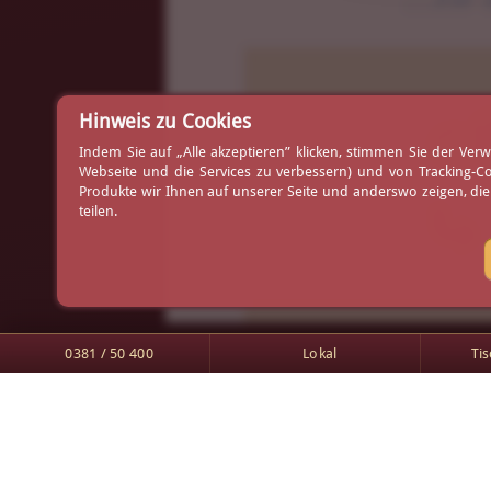
Ih
Hinweis zu Cookies
Indem Sie auf „Alle akzeptieren” klicken, stimmen Sie der V
Webseite und die Services zu verbessern) und von Tracking-C
Produkte wir Ihnen auf unserer Seite und anderswo zeigen, di
⤷ 
teilen.
0381 / 50 400
Lokal
Ti
Am Yachthafen 1
Tischreservierung
18119 Rostock-Warnemünde
Arrangements
0381 / 50 400
Gutscheine