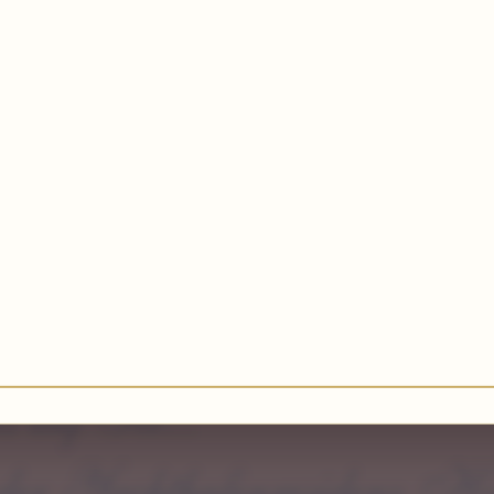
s auf Sie...
n der Yachthafenresidenz H