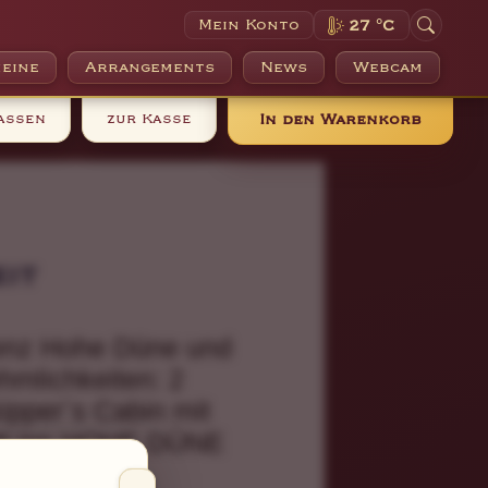
Mein Konto
27 °C
eine
Arrangements
News
Webcam
assen
zur Kasse
In den Warenkorb
it
denz Hohe Düne und
hmlichkeiten: 2
ipper´s Cabin mit
ritt ins HOHE DÜNE