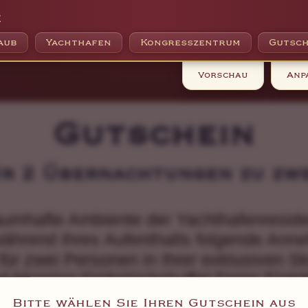
e
aub
Yachthafen
Kongresszentrum
Gutsch
Vorschau
Anp
Gutschein
ür 2 Übernachtungen zu zwe
raumhafte Ambiente der Yachthafenresi
ährend Ihres Aufenthalts folgende Anne
ür zwei Personen in Ihrer exklusiven Sk
d-Morning-Frühstücksbuffet Freier Eint
SPA und in den Fitnessbereich
Bitte wählen Sie Ihren Gutschein aus