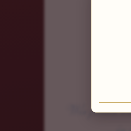
Wir freuen un
...i