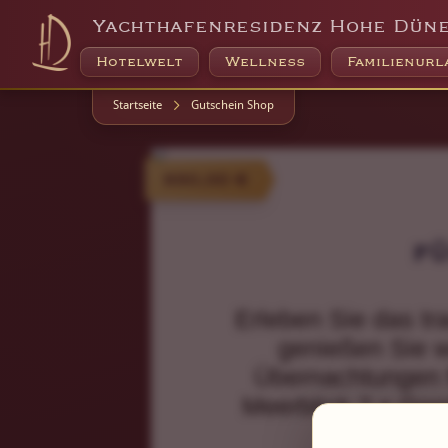
Yachthafenresidenz Hohe Dün
Hotelwelt
Wellness
Familienurl
Startseite
Gutschein Shop
930,00 €
f
Erleben Sie das t
genießen Sie w
Übernachtungen f
Meerblick 2 x Goo