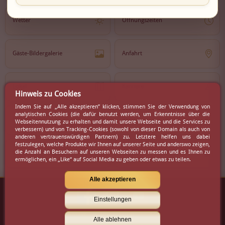
Wetter
Öffnungszeiten
Gäste-Bildergalerie
Anfahrt
Lokal
Karriere
Hinweis zu Cookies
Indem Sie auf „Alle akzeptieren” klicken, stimmen Sie der Verwendung von
analytischen Cookies (die dafür benutzt werden, um Erkenntnisse über die
Newsletter
Partner
Webseitennutzung zu erhalten und damit unsere Webseite und die Services zu
verbessern) und von Tracking-Cookies (sowohl von dieser Domain als auch von
anderen vertrauenswürdigen Partnern) zu. Letztere helfen uns dabei
festzulegen, welche Produkte wir Ihnen auf unserer Seite und anderswo zeigen,
die Anzahl an Besuchern auf unseren Webseiten zu messen und es Ihnen zu
Virtueller Rundgang
Presse
ermöglichen, ein „Like“ auf Social Media zu geben oder etwas zu teilen.
Alle akzeptieren
Einstellungen
Kontakt
|
Impressum
|
AGB
Alle ablehnen