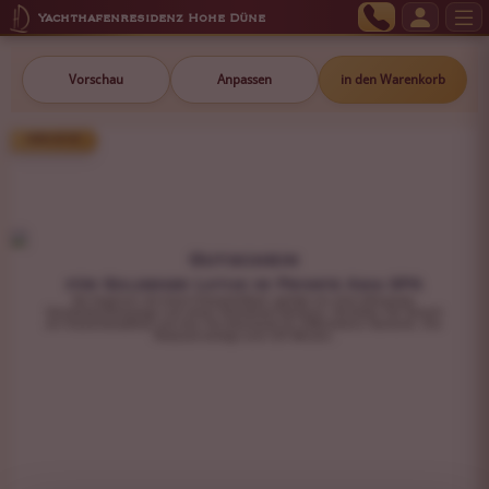
Yachthafenresidenz Hohe Düne
Vorschau
Anpassen
in den Warenkorb
299,00 €
Gutschein
für Goldener Lotus im Private Asia SPA
Sie beginnen mit einem Kräuterfußbad, gefolgt von einer Abhyanga-
Ganzkörperölmassage und einem Shirodhara-Stirnguss. Genießen Sie danach
ein Kräuterdampfbad und eine Tee-Zeremonie für vollkommene Harmonie. Ihre
Reisezeit beträgt rund 135 Minuten.