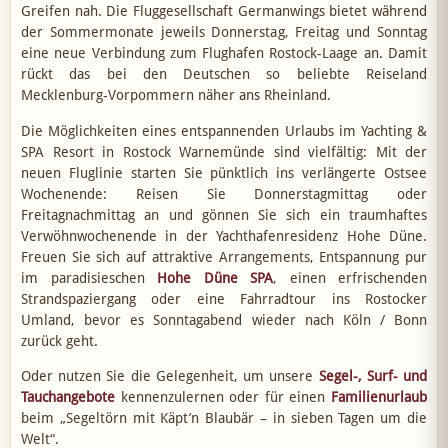
Greifen nah. Die Fluggesellschaft Germanwings bietet während
der Sommermonate jeweils Donnerstag, Freitag und Sonntag
eine neue Verbindung zum Flughafen Rostock-Laage an. Damit
rückt das bei den Deutschen so beliebte Reiseland
Mecklenburg-Vorpommern näher ans Rheinland.
Die Möglichkeiten eines entspannenden Urlaubs im Yachting &
SPA Resort in Rostock Warnemünde sind vielfältig: Mit der
neuen Fluglinie starten Sie pünktlich ins verlängerte Ostsee
Wochenende: Reisen Sie Donnerstagmittag oder
Freitagnachmittag an und gönnen Sie sich ein traumhaftes
Verwöhnwochenende in der Yachthafenresidenz Hohe Düne.
Freuen Sie sich auf attraktive Arrangements, Entspannung pur
im paradisieschen
Hohe Düne SPA
, einen erfrischenden
Strandspaziergang oder eine Fahrradtour ins Rostocker
Umland, bevor es Sonntagabend wieder nach Köln / Bonn
zurück geht.
Oder nutzen Sie die Gelegenheit, um unsere
Segel-, Surf- und
Tauchangebote
kennenzulernen oder für einen
Familienurlaub
beim „Segeltörn mit Käpt’n Blaubär – in sieben Tagen um die
Welt“.