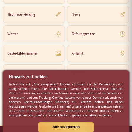
Tischreservierung
News
Wetter
Öffnungszeiten
Gäste-Bildergalerie
Anfahrt
Lokal
Karriere
Hinweis zu Cookies
Indem Sie auf „Alle akzeptieren” klicken, stimmen Sie der Verwendung von
analytischen Cookies (die dafür benutzt werden, um Erkenntnisse über die
Newsletter
Partner
Webseitennutzung zu erhalten und damit unsere Webseite und die Services zu
verbessern) und von Tracking-Cookies (sowohl von dieser Domain als auch von
anderen vertrauenswürdigen Partnern) zu. Letztere helfen uns dabei
festzulegen, welche Produkte wir Ihnen auf unserer Seite und anderswo zeigen,
die Anzahl an Besuchern auf unseren Webseiten zu messen und es Ihnen zu
Virtueller Rundgang
Presse
ermöglichen, ein „Like“ auf Social Media zu geben oder etwas zu teilen.
Alle akzeptieren