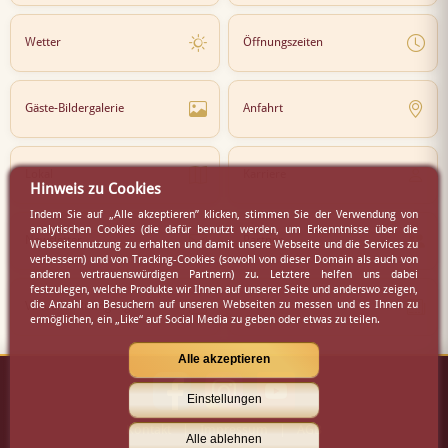
Wetter
Öffnungszeiten
Gäste-Bildergalerie
Anfahrt
Lokal
Karriere
Hinweis zu Cookies
Indem Sie auf „Alle akzeptieren” klicken, stimmen Sie der Verwendung von
analytischen Cookies (die dafür benutzt werden, um Erkenntnisse über die
Newsletter
Partner
Webseitennutzung zu erhalten und damit unsere Webseite und die Services zu
verbessern) und von Tracking-Cookies (sowohl von dieser Domain als auch von
anderen vertrauenswürdigen Partnern) zu. Letztere helfen uns dabei
festzulegen, welche Produkte wir Ihnen auf unserer Seite und anderswo zeigen,
die Anzahl an Besuchern auf unseren Webseiten zu messen und es Ihnen zu
Virtueller Rundgang
Presse
ermöglichen, ein „Like“ auf Social Media zu geben oder etwas zu teilen.
Alle akzeptieren
Einstellungen
Kontakt
|
Impressum
|
AGB
Alle ablehnen