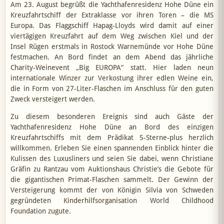
Am 23. August begrüßt die Yachthafenresidenz Hohe Düne ein
Kreuzfahrtschiff der Extraklasse vor ihren Toren – die MS
Europa. Das Flaggschiff Hapag-Lloyds wird damit auf einer
viertägigen Kreuzfahrt auf dem Weg zwischen Kiel und der
Insel Rügen erstmals in Rostock Warnemünde vor Hohe Düne
festmachen. An Bord findet an dem Abend das jährliche
Charity-Weinevent „Big EUROPA“ statt. Hier laden neun
internationale Winzer zur Verkostung ihrer edlen Weine ein,
die in Form von 27-Liter-Flaschen im Anschluss für den guten
Zweck versteigert werden.
Zu diesem besonderen Ereignis sind auch Gäste der
Yachthafenresidenz Hohe Düne an Bord des einzigen
Kreuzfahrtschiffs mit dem Prädikat 5-Sterne-plus herzlich
willkommen. Erleben Sie einen spannenden Einblick hinter die
Kulissen des Luxusliners und seien Sie dabei, wenn Christiane
Gräfin zu Rantzau vom Auktionshaus Christie’s die Gebote für
die gigantischen Primat-Flaschen sammelt. Der Gewinn der
Versteigerung kommt der von Königin Silvia von Schweden
gegründeten Kinderhilfsorganisation World Childhood
Foundation zugute.