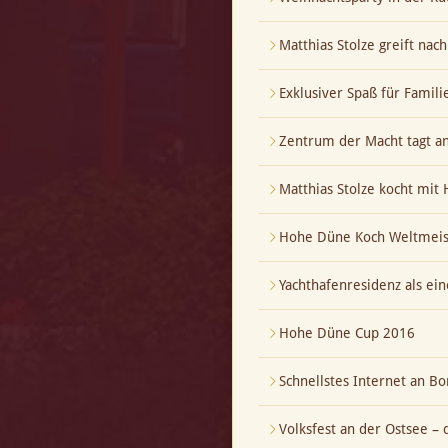
Matthias Stolze greift nac
Exklusiver Spaß für Famili
Zentrum der Macht tagt a
Matthias Stolze kocht mi
Hohe Düne Koch Weltmeis
Yachthafenresidenz als ei
Hohe Düne Cup 2016
Schnellstes Internet an Bo
Volksfest an der Ostsee – 