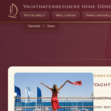
Yachthafenresidenz Hohe Dün
Hotelwelt
Wellness
Familienurl
Startseite
News
HOHE DÜ
Yacht
Auszeichnu
Unter dem 