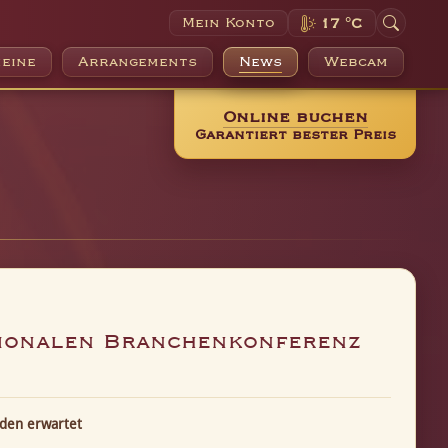
Mein Konto
17 °C
eine
Arrangements
News
Webcam
Online buchen
Garantiert bester Preis
tionalen Branchenkonferenz
rden erwartet