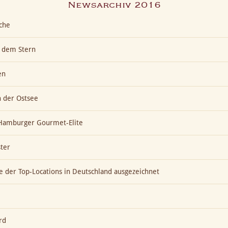
Newsarchiv 2016
che
h dem Stern
en
n der Ostsee
t Hamburger Gourmet-Elite
ter
ne der Top-Locations in Deutschland ausgezeichnet
rd