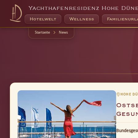
Yachthafenresidenz Hohe Dün
Hotelwelt
Wellness
Familienurl
Startseite
News
HOHE DÜN
Ostse
Gesu
Bundesgesu