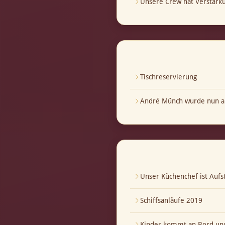
Unsere Crew hat Verstär
Tischreservierung
André Münch wurde nun au
Unser Küchenchef ist Aufst
Schiffsanläufe 2019
Kinder kommt an Bord und