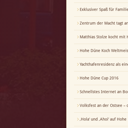
Exklusiver Spaß für Famili
Zentrum der Macht tagt a
Matthias Stolze kocht mi
Hohe Düne Koch Weltmeis
Yachthafenresidenz als ei
Hohe Düne Cup 2016
Schnellstes Internet an Bo
Volksfest an der Ostsee – 
‚Hola‘ und ‚Ahoi‘ auf Hoh