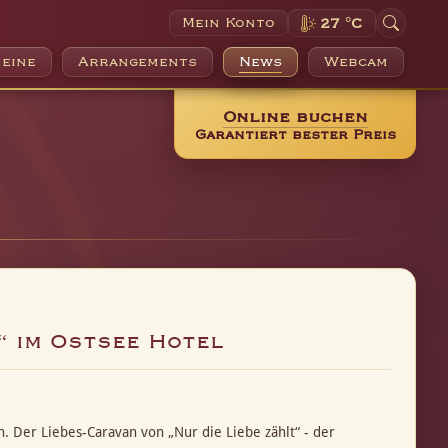
Mein Konto
27 °C
eine
Arrangements
News
Webcam
Online buchen
Garantiert bester Preis
“ im Ostsee Hotel
n. Der Liebes-Caravan von „Nur die Liebe zählt“ - der