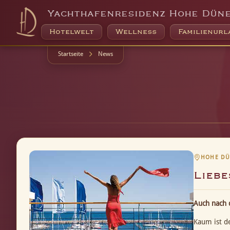
Yachthafenresidenz Hohe Dün
Hotelwelt
Wellness
Familienurl
Startseite
News
HOHE DÜ
Liebe
Auch nach 
Kaum ist de