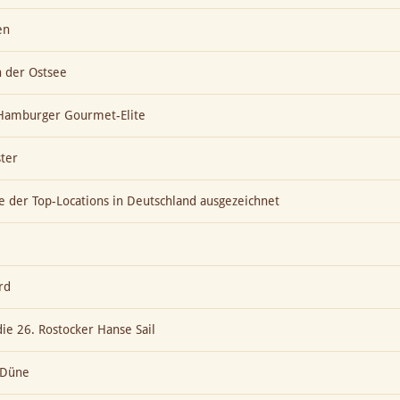
en
n der Ostsee
t Hamburger Gourmet-Elite
ter
ne der Top-Locations in Deutschland ausgezeichnet
rd
die 26. Rostocker Hanse Sail
e Düne