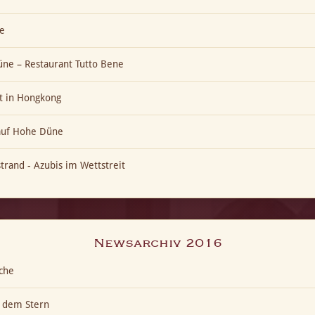
e
ne – Restaurant Tutto Bene
t in Hongkong
 auf Hohe Düne
trand - Azubis im Wettstreit
Newsarchiv 2016
che
h dem Stern