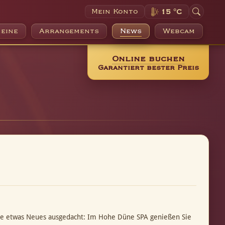
Mein Konto
15 °C
eine
Arrangements
News
Webcam
Online buchen
Garantiert bester Preis
ste etwas Neues ausgedacht: Im Hohe Düne SPA genießen Sie