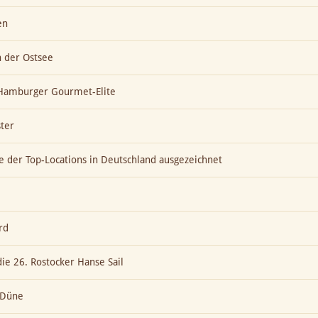
en
n der Ostsee
t Hamburger Gourmet-Elite
ter
ne der Top-Locations in Deutschland ausgezeichnet
rd
die 26. Rostocker Hanse Sail
e Düne