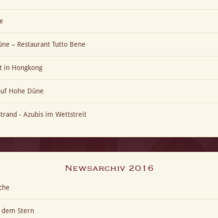
e
ne – Restaurant Tutto Bene
t in Hongkong
 auf Hohe Düne
trand - Azubis im Wettstreit
Newsarchiv 2016
che
h dem Stern