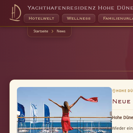
Yachthafenresidenz Hohe Dün
Hotelwelt
Wellness
Familienurl
Startseite
News
HOHE DÜ
Neue 
Hohe Düne 
Wieder ein