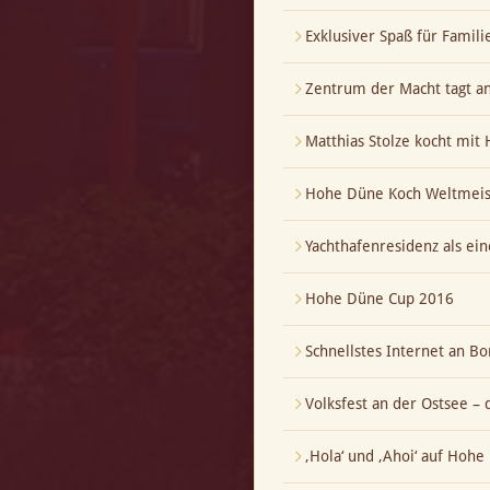
Exklusiver Spaß für Famili
Zentrum der Macht tagt a
Matthias Stolze kocht mi
Hohe Düne Koch Weltmeis
Yachthafenresidenz als ei
Hohe Düne Cup 2016
Schnellstes Internet an Bo
Volksfest an der Ostsee – 
‚Hola‘ und ‚Ahoi‘ auf Hoh