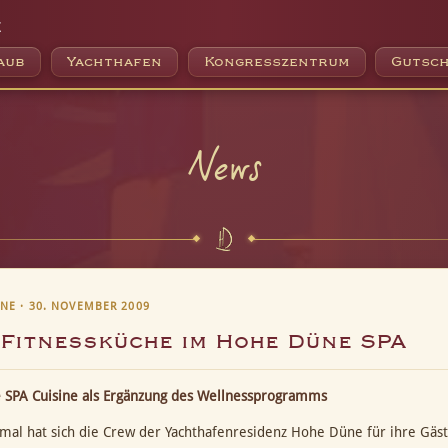
e
aub
Yachthafen
Kongresszentrum
Gutsch
News
NE · 30. NOVEMBER 2009
Fitnessküche im Hohe Düne SPA
SPA Cuisine als Ergänzung des Wellnessprogramms
mal hat sich die Crew der Yachthafenresidenz Hohe Düne für ihre Gä