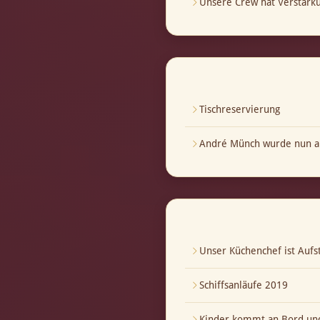
Unsere Crew hat Verstär
Tischreservierung
André Münch wurde nun au
Unser Küchenchef ist Aufst
Schiffsanläufe 2019
Kinder kommt an Bord und