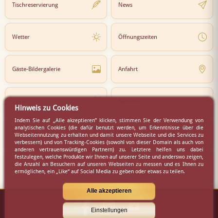
Tischreservierung
News
Wetter
Öffnungszeiten
Gäste-Bildergalerie
Anfahrt
Lokal
Karriere
Hinweis zu Cookies
Indem Sie auf „Alle akzeptieren” klicken, stimmen Sie der Verwendung von
analytischen Cookies (die dafür benutzt werden, um Erkenntnisse über die
Newsletter
Partner
Webseitennutzung zu erhalten und damit unsere Webseite und die Services zu
verbessern) und von Tracking-Cookies (sowohl von dieser Domain als auch von
anderen vertrauenswürdigen Partnern) zu. Letztere helfen uns dabei
festzulegen, welche Produkte wir Ihnen auf unserer Seite und anderswo zeigen,
die Anzahl an Besuchern auf unseren Webseiten zu messen und es Ihnen zu
Virtueller Rundgang
Presse
ermöglichen, ein „Like“ auf Social Media zu geben oder etwas zu teilen.
Alle akzeptieren
Einstellungen