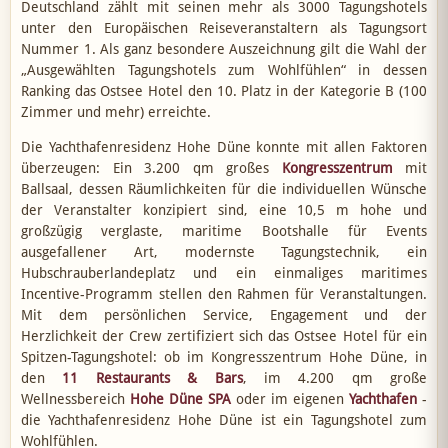
Deutschland zählt mit seinen mehr als 3000 Tagungshotels
unter den Europäischen Reiseveranstaltern als Tagungsort
Nummer 1. Als ganz besondere Auszeichnung gilt die Wahl der
„Ausgewählten Tagungshotels zum Wohlfühlen“ in dessen
Ranking das Ostsee Hotel den 10. Platz in der Kategorie B (100
Zimmer und mehr) erreichte.
Die Yachthafenresidenz Hohe Düne konnte mit allen Faktoren
überzeugen: Ein 3.200 qm großes
Kongresszentrum
mit
Ballsaal, dessen Räumlichkeiten für die individuellen Wünsche
der Veranstalter konzipiert sind, eine 10,5 m hohe und
großzügig verglaste, maritime Bootshalle für Events
ausgefallener Art, modernste Tagungstechnik, ein
Hubschrauberlandeplatz und ein einmaliges maritimes
Incentive-Programm stellen den Rahmen für Veranstaltungen.
Mit dem persönlichen Service, Engagement und der
Herzlichkeit der Crew zertifiziert sich das Ostsee Hotel für ein
Spitzen-Tagungshotel: ob im Kongresszentrum Hohe Düne, in
den
11 Restaurants & Bars
, im 4.200 qm große
Wellnessbereich
Hohe Düne SPA
oder im eigenen
Yachthafen
-
die Yachthafenresidenz Hohe Düne ist ein Tagungshotel zum
Wohlfühlen.