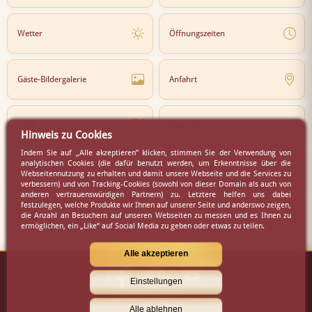
Wetter
Öffnungszeiten
Gäste-Bildergalerie
Anfahrt
Lokal
Karriere
Hinweis zu Cookies
Indem Sie auf „Alle akzeptieren” klicken, stimmen Sie der Verwendung von
analytischen Cookies (die dafür benutzt werden, um Erkenntnisse über die
Newsletter
Partner
Webseitennutzung zu erhalten und damit unsere Webseite und die Services zu
verbessern) und von Tracking-Cookies (sowohl von dieser Domain als auch von
anderen vertrauenswürdigen Partnern) zu. Letztere helfen uns dabei
festzulegen, welche Produkte wir Ihnen auf unserer Seite und anderswo zeigen,
die Anzahl an Besuchern auf unseren Webseiten zu messen und es Ihnen zu
Virtueller Rundgang
Presse
ermöglichen, ein „Like“ auf Social Media zu geben oder etwas zu teilen.
Alle akzeptieren
Einstellungen
Kontakt
|
Impressum
|
AGB
Alle ablehnen