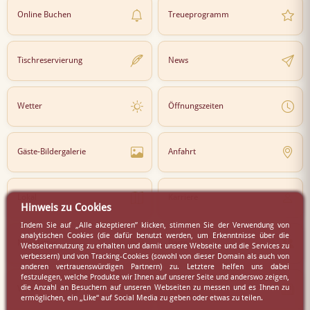
Online Buchen
Treueprogramm
Tischreservierung
News
Wetter
Öffnungszeiten
Gäste-Bildergalerie
Anfahrt
Lokal
Karriere
Hinweis zu Cookies
Indem Sie auf „Alle akzeptieren” klicken, stimmen Sie der Verwendung von
analytischen Cookies (die dafür benutzt werden, um Erkenntnisse über die
Newsletter
Partner
Webseitennutzung zu erhalten und damit unsere Webseite und die Services zu
verbessern) und von Tracking-Cookies (sowohl von dieser Domain als auch von
anderen vertrauenswürdigen Partnern) zu. Letztere helfen uns dabei
festzulegen, welche Produkte wir Ihnen auf unserer Seite und anderswo zeigen,
die Anzahl an Besuchern auf unseren Webseiten zu messen und es Ihnen zu
Virtueller Rundgang
Presse
ermöglichen, ein „Like“ auf Social Media zu geben oder etwas zu teilen.