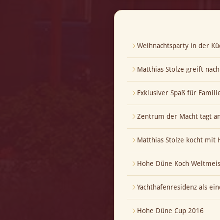
Weihnachtsparty in der Kü
Matthias Stolze greift nac
Exklusiver Spaß für Famili
Zentrum der Macht tagt a
Matthias Stolze kocht mi
Hohe Düne Koch Weltmeis
Yachthafenresidenz als ei
Hohe Düne Cup 2016