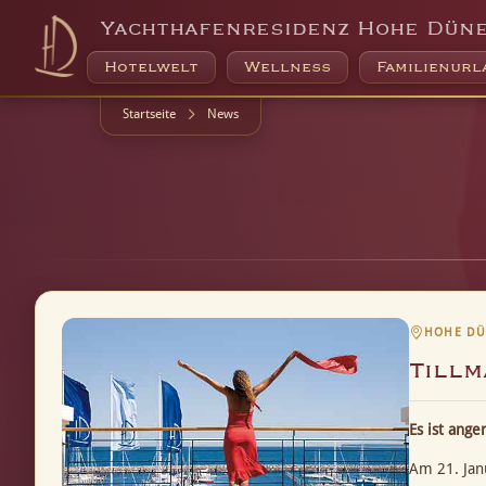
Yachthafenresidenz Hohe Dün
Hotelwelt
Wellness
Familienurl
Startseite
News
HOHE DÜN
Tillm
Es ist ange
Am 21. Jan