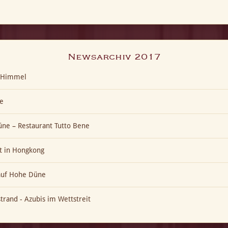
Newsarchiv 2017
t-Himmel
e
ne – Restaurant Tutto Bene
t in Hongkong
 auf Hohe Düne
trand - Azubis im Wettstreit