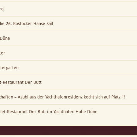
rd
die 26. Rostocker Hanse Sail
e Düne
ter
ntergarten
-Restaurant Der Butt
aften – Azubi aus der Yachthafenresidenz kocht sich auf Platz 1!
met-Restaurant Der Butt im Yachthafen Hohe Düne