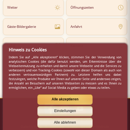
Wetter
Öffnungszeiten
Gäste-Bildergalerie
Anfahrt
Lokal
Karriere
Hinweis zu Cookies
Indem Sie auf „Alle akzeptieren” klicken, stimmen Sie der Verwendung von
analytischen Cookies (die dafür benutzt werden, um Erkenntnisse über die
Newsletter
Partner
Webseitennutzung zu erhalten und damit unsere Webseite und die Services zu
verbessern) und von Tracking-Cookies (sowohl von dieser Domain als auch von
anderen vertrauenswürdigen Partnern) zu. Letztere helfen uns dabei
festzulegen, welche Produkte wir Ihnen auf unserer Seite und anderswo zeigen,
die Anzahl an Besuchern auf unseren Webseiten zu messen und es Ihnen zu
Virtueller Rundgang
Presse
ermöglichen, ein „Like“ auf Social Media zu geben oder etwas zu teilen.
Alle akzeptieren
Einstellungen
Kontakt
|
Impressum
|
AGB
Alle ablehnen
Datenschutz
|
Sitemap
|
zur Desktop-Website