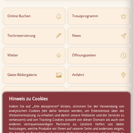
Online Buchen
Treueprogramm
Tischreservierung
News
Wetter
Öffnungszeiten
Gäste-Bildergalerie
Anfahrt
Lokal
Karriere
Hinweis zu Cookies
Indem Sie auf „Alle akzeptieren” klicken, stimmen Sie der Verwendung von
analytischen Cookies (die dafür benutzt werden, um Erkenntnisse über die
Newsletter
Partner
Webseitennutzung zu erhalten und damit unsere Webseite und die Services zu
verbessern) und von Tracking-Cookies (sowohl von dieser Domain als auch von
anderen vertrauenswürdigen Partnern) zu. Letztere helfen uns dabei
festzulegen, welche Produkte wir Ihnen auf unserer Seite und anderswo zeigen,