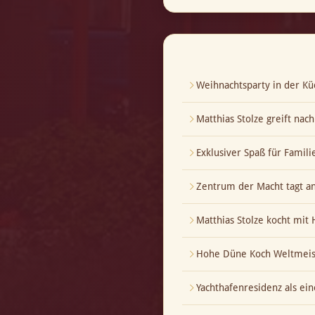
Weihnachtsparty in der Kü
Matthias Stolze greift nac
Exklusiver Spaß für Famili
Zentrum der Macht tagt a
Matthias Stolze kocht mi
Hohe Düne Koch Weltmeis
Yachthafenresidenz als ei