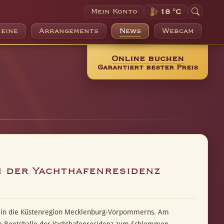
Mein Konto
18 °C
eine
Arrangements
News
Webcam
Online buchen
Garantiert bester Preis
n der Yachthafenresidenz
ick in die Küstenregion Mecklenburg-Vorpommerns. Am