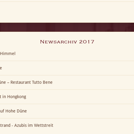
Newsarchiv 2017
t-Himmel
e
ne – Restaurant Tutto Bene
t in Hongkong
 auf Hohe Düne
trand - Azubis im Wettstreit