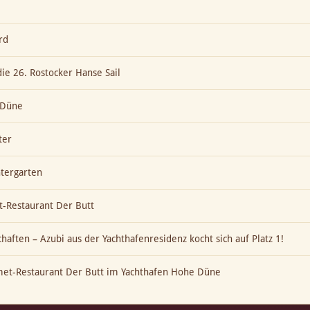
rd
die 26. Rostocker Hanse Sail
e Düne
ter
ntergarten
-Restaurant Der Butt
aften – Azubi aus der Yachthafenresidenz kocht sich auf Platz 1!
met-Restaurant Der Butt im Yachthafen Hohe Düne