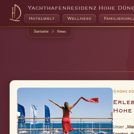
Yachthafenresidenz Hohe Dün
Hotelwelt
Wellness
Familienurl
Startseite
News
HOHE DÜN
Erleb
Hohe
Unser „
Mar