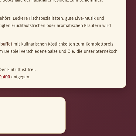
e Bootshalle der Yachthafenresidenz zum Schlemmen,
hört: Leckere Fischspezialitäten, gute Live-Musik und
tigten Fruchtaufstrichen oder aromatischen Kräutern wird
buffet
mit kulinarischen Köstlichkeiten zum Komplettpreis
m Beispiel verschiedene Salze und Öle, die unser Sternekoch
 Eintritt ist frei.
0 400
entgegen.