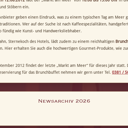
en 12.08.2012
lädt der „Markt am Meer“ von
10.00 bis 15.00 Uhr
in di
und Stöbern ein.
Anbieter geben einen Eindruck, was zu einem typischen Tag am Meer ge
raditionen. Wer auf der Suche ist nach Kaffeespezialitäten, handgefer
o fündig wie Kunst- und Handwerksliebhaber.
ahn, Sternekoch des Hotels, lädt zudem zu einem reichhaltigen
Brunch
in. Hier erhalten Sie auch die hochwertigen Gourmet-Produkte, wie zu
.
ember 2012 findet der letzte „Markt am Meer“ für dieses Jahr statt. Der
reservierung für das Brunchbuffet nehmen wir gern unter Tel.
0381 / 5
Newsarchiv 2026