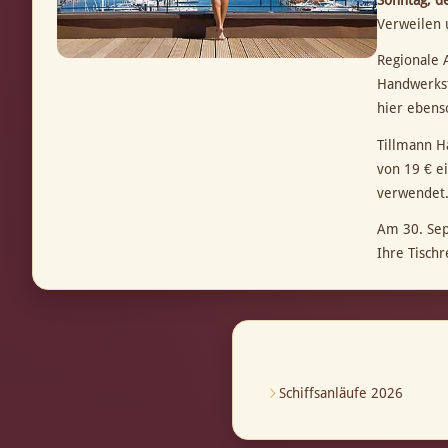
Sonntag, d
Verweilen 
Regionale 
Handwerkst
hier ebens
Tillmann H
von 19 € e
verwendet
Am 30. Sept
Ihre Tisch
Schiffsanläufe 2026