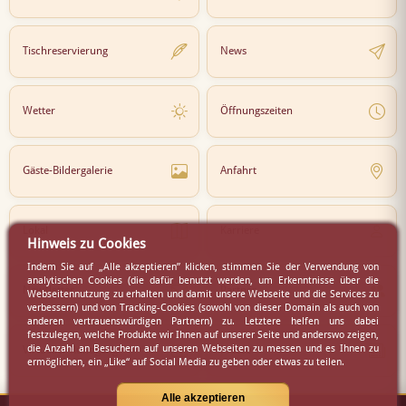
Tischreservierung
News
Wetter
Öffnungszeiten
Gäste-Bildergalerie
Anfahrt
Lokal
Karriere
Hinweis zu Cookies
Indem Sie auf „Alle akzeptieren” klicken, stimmen Sie der Verwendung von
analytischen Cookies (die dafür benutzt werden, um Erkenntnisse über die
Newsletter
Partner
Webseitennutzung zu erhalten und damit unsere Webseite und die Services zu
verbessern) und von Tracking-Cookies (sowohl von dieser Domain als auch von
anderen vertrauenswürdigen Partnern) zu. Letztere helfen uns dabei
festzulegen, welche Produkte wir Ihnen auf unserer Seite und anderswo zeigen,
die Anzahl an Besuchern auf unseren Webseiten zu messen und es Ihnen zu
Virtueller Rundgang
Presse
ermöglichen, ein „Like“ auf Social Media zu geben oder etwas zu teilen.
Alle akzeptieren