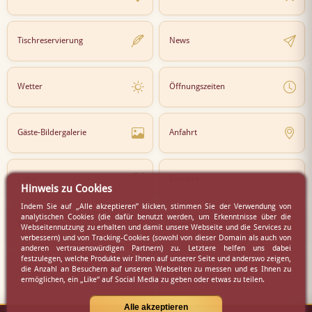
Tischreservierung
News
Wetter
Öffnungszeiten
Gäste-Bildergalerie
Anfahrt
Lokal
Karriere
Hinweis zu Cookies
Indem Sie auf „Alle akzeptieren” klicken, stimmen Sie der Verwendung von
analytischen Cookies (die dafür benutzt werden, um Erkenntnisse über die
Newsletter
Partner
Webseitennutzung zu erhalten und damit unsere Webseite und die Services zu
verbessern) und von Tracking-Cookies (sowohl von dieser Domain als auch von
anderen vertrauenswürdigen Partnern) zu. Letztere helfen uns dabei
festzulegen, welche Produkte wir Ihnen auf unserer Seite und anderswo zeigen,
die Anzahl an Besuchern auf unseren Webseiten zu messen und es Ihnen zu
Virtueller Rundgang
Presse
ermöglichen, ein „Like“ auf Social Media zu geben oder etwas zu teilen.
Alle akzeptieren