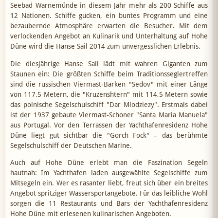
Seebad Warnemünde in diesem Jahr mehr als 200 Schiffe aus
12 Nationen. Schiffe gucken, ein buntes Programm und eine
bezaubernde Atmosphäre erwarten die Besucher. Mit dem
verlockenden Angebot an Kulinarik und Unterhaltung auf Hohe
Düne wird die Hanse Sail 2014 zum unvergesslichen Erlebnis.
Die diesjährige Hanse Sail lädt mit wahren Giganten zum
Staunen ein: Die größten Schiffe beim Traditionsseglertreffen
sind die russischen Viermast-Barken "Sedov" mit einer Länge
von 117,5 Metern, die "Kruzenshtern" mit 114,5 Metern sowie
das polnische Segelschulschiff "Dar Mlodziezy". Erstmals dabei
ist der 1937 gebaute Viermast-Schoner "Santa Maria Manuela"
aus Portugal. Vor den Terrassen der Yachthafenresidenz Hohe
Düne liegt gut sichtbar die "Gorch Fock" – das berühmte
Segelschulschiff der Deutschen Marine.
Auch auf Hohe Düne erlebt man die Faszination Segeln
hautnah: Im Yachthafen laden ausgewählte Segelschiffe zum
Mitsegeln ein. Wer es rasanter liebt, freut sich über ein breites
Angebot spritziger Wassersportangebote. Für das leibliche Wohl
sorgen die 11 Restaurants und Bars der Yachthafenresidenz
Hohe Düne mit erlesenen kulinarischen Angeboten.