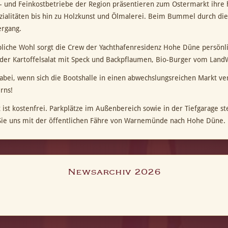
 und Feinkostbetriebe der Region präsentieren zum Ostermarkt ihre h
zialitäten bis hin zu Holzkunst und Ölmalerei. Beim Bummel durch die
ergang.
bliche Wohl sorgt die Crew der Yachthafenresidenz Hohe Düne persönlich
r Kartoffelsalat mit Speck und Backpflaumen, Bio-Burger vom LandW
dabei, wenn sich die Bootshalle in einen abwechslungsreichen Markt ve
rns!
tt ist kostenfrei. Parkplätze im Außenbereich sowie in der Tiefgarage
Sie uns mit der öffentlichen Fähre von Warnemünde nach Hohe Düne.
Newsarchiv 2026