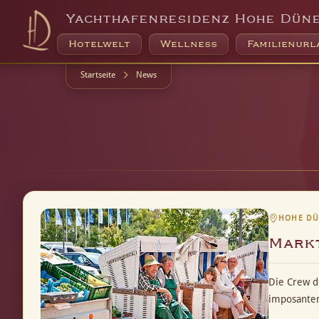
Yachthafenresidenz Hohe Dün
Hotelwelt
Wellness
Familienurl
Startseite
News
HOHE DÜN
Mark
Die Crew d
imposanten