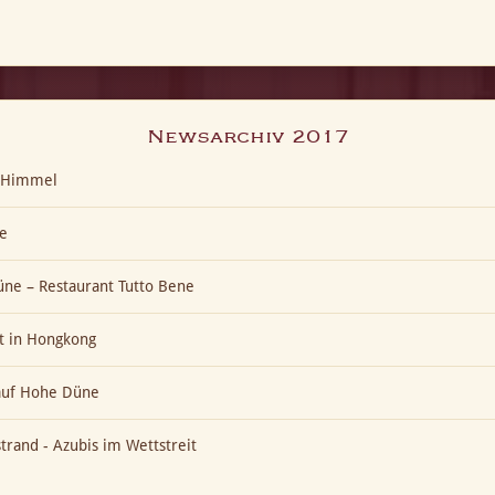
Newsarchiv 2017
t-Himmel
e
ne – Restaurant Tutto Bene
t in Hongkong
 auf Hohe Düne
trand - Azubis im Wettstreit