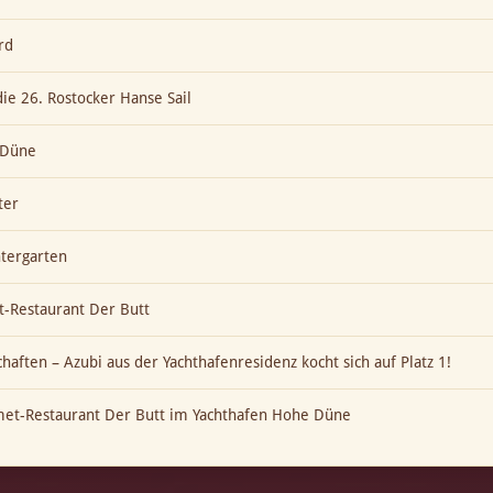
rd
die 26. Rostocker Hanse Sail
e Düne
ter
ntergarten
-Restaurant Der Butt
aften – Azubi aus der Yachthafenresidenz kocht sich auf Platz 1!
met-Restaurant Der Butt im Yachthafen Hohe Düne