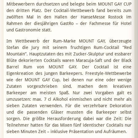
Mitbewerbern durchsetzen und belegte beim MOUNT GAY CUP
den dritten Platz. Der Cocktail-Wettbewerb fand bereits zum
zwölften Mal in den Hallen der HanseMesse Rostock im
Rahmen der diesjährigen GastRo – der Fachmesse für Hotel
und Gastronomie statt.
Im Wettbewerb der Rum-Marke MOUNT GAY, überzeugte
Stefan die Jury mit seinem fruchtigen Rum-Cocktail “Red
Mountain”. Hauptzutaten des mit Zucker-Skulptur und essbarer
Blüte dekorierten Cocktails waren Maracuja-Saft und der Black
Barrel Rum von MOUNT GAY. Der Cocktail ist eine
Eigenkreation des jungen Barkeepers. Freestyle-Wettbewerbe
wie der MOUNT GAY Cup, bei denen nur eine oder wenige
Zutaten vorgeschrieben sind, machen dem kreativen
Barkeeper am meisten Spaß. Nur zwei Vorgaben galt es
umzusetzen: max. 7 cl Alkohol einmischen und nicht mehr als
sieben Zutaten verwenden. Für die verzehrbare Dekoration
und die passenden Gläser mussten die Barkeeper selbst
sorgen. Die größte Herausforderung dabei war die Zeit: Die
Teilnehmer hatten für das Mixen fünf identischer Cocktails nur
sieben Minuten Zeit – inklusive Präsentation und Aufräumen.