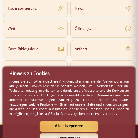
Tischreservierung
News
Wetter
Öffnungszeiten
Gäste-Bildergalerie
Anfahrt
Lokal
Karriere
Hinweis zu Cookies
Indem Sie auf „Alle akzeptieren” klicken, stimmen Sie der Verwendung von
analytischen Cookies (die dafür benutzt werden, um Erkenntnisse über die
Newsletter
Partner
Webseitennutzung zu erhalten und damit unsere Webseite und die Services zu
verbessern) und von Tracking-Cookies (sowohl von dieser Domain als auch von
anderen vertrauenswürdigen Partnern) zu. Letztere helfen uns dabei
festzulegen, welche Produkte wir Ihnen auf unserer Seite und anderswo zeigen,
die Anzahl an Besuchern auf unseren Webseiten zu messen und es Ihnen zu
Virtueller Rundgang
Presse
ermöglichen, ein „Like“ auf Social Media zu geben oder etwas zu teilen.
Alle akzeptieren