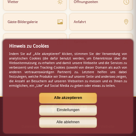
Wetter
Öffnungszeiten
Gäste-Bildergalerie
Anfahrt
Lokal
Karriere
Hinweis zu Cookies
Indem Sie auf „Alle akzeptieren” klicken, stimmen Sie der Verwendung von
analytischen Cookies (die dafür benutzt werden, um Erkenntnisse über die
Newsletter
Partner
Webseitennutzung zu erhalten und damit unsere Webseite und die Services zu
verbessern) und von Tracking-Cookies (sowohl von dieser Domain als auch von
anderen vertrauenswürdigen Partnern) zu. Letztere helfen uns dabei
festzulegen, welche Produkte wir Ihnen auf unserer Seite und anderswo zeigen,
die Anzahl an Besuchern auf unseren Webseiten zu messen und es Ihnen zu
Virtueller Rundgang
Presse
ermöglichen, ein „Like“ auf Social Media zu geben oder etwas zu teilen.
Alle akzeptieren
Einstellungen
Kontakt
|
Impressum
|
AGB
Alle ablehnen
Datenschutz
|
Sitemap
|
zur Desktop-Website