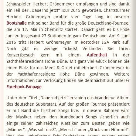
Schauspieler Herbert Grönemeyer empfangen und sind damit
ein Teil der „Dauernd jetzt“ Tour 2015 geworden. Chartstürmer
Herbert Grönemeyer probte vier Tage lang in unserer
Bootshalle
mit seiner Band für die große Deutschland-Tournee,
die am 12. Mai in Chemnitz startet. Danach geht es bis Ende
Juni zu insgesamt 27 Stationen in ganz Deutschland. Am 9. Juni
2015 tritt Herbert Grönemeyer im Rostocker IGA Park auf.
Noch gibt es wenige Tickets! Verbinden Sie Ihren
Konzertbesuch gern mit einem
Aufenthalt
in der
Yachthafenresidenz Hohe Düne. Mit ganz viel Glück können Sie
einen Platz für das Meet & Greet mit Herbert Grönemeyer in
der Yachthafenresidenz Hohe Düne gewinnen. Weitere
Informationen zur Verlosung finden Sie demnächst auf unserer
Facebook-Fanpage
.
Unter dem Titel „Dauernd jetzt“ erschien das brandneue Album
des deutschen Superstars. Auf der großen Tournee präsentiert
er mit Band die frischen Songs live. In diesem Rahmen wird
der Musiker neben den brandneuen Songs sicherlich auch
einige seiner zahlreichen Klassiker zum Besten geben wie
„Männer“, „Was soll das?“, „Mensch“ oder „Stück vom Himmel“.
Wer den zehnfachen Echo-Preisträger schon vorher sehen