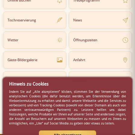
Online Buchen
Treueprogramm
Tischreservierung
News
Wetter
Öffnungszeiten
Gäste-Bildergalerie
Anfahrt
Lokal
Karriere
Hinweis zu Cookies
Indem Sie auf „Alle akzeptieren” klicken, stimmen Sie der Verwendung von
analytischen Cookies (die dafür benutzt werden, um Erkenntnisse über die
Newsletter
Partner
Webseitennutzung zu erhalten und damit unsere Webseite und die Services zu
verbessern) und von Tracking-Cookies (sowohl von dieser Domain als auch von
anderen vertrauenswürdigen Partnern) zu. Letztere helfen uns dabei
festzulegen, welche Produkte wir Ihnen auf unserer Seite und anderswo zeigen,
die Anzahl an Besuchern auf unseren Webseiten zu messen und es Ihnen zu
Virtueller Rundgang
Presse
ermöglichen, ein „Like“ auf Social Media zu geben oder etwas zu teilen.